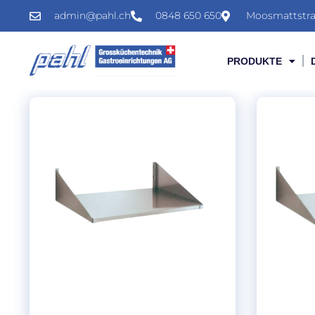
admin@pahl.ch
0848 650 650
Moosmattstra
PRODUKTE