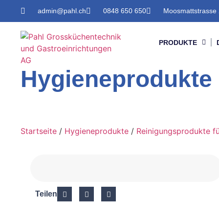
admin@pahl.ch
0848 650 650
Moosmattstrasse 
PRODUKTE
Hygieneprodukte
Startseite
/
Hygieneprodukte
/
Reinigungsprodukte f
Teilen