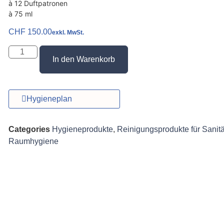
à 12 Duftpatronen
à 75 ml
CHF
150.00
exkl. MwSt.
In den Warenkorb
Hygieneplan
Categories
Hygieneprodukte
,
Reinigungsprodukte für Sanitä
Raumhygiene