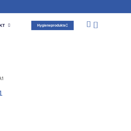
KT
Hygieneprodukte
A1
1