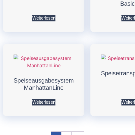
Basic
Weiterlesen
Weiter
Speisetransp
Speiseausgabesystem
ManhattanLine
Weiterlesen
Weiter