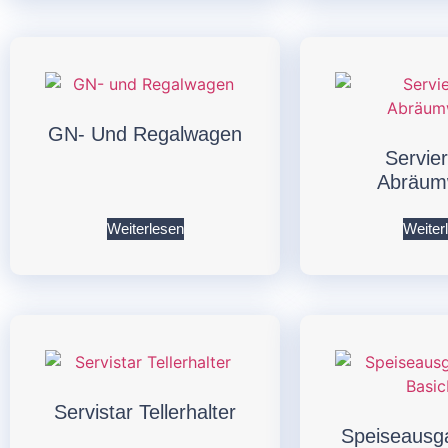
GN- Und Regalwagen
Servie
Abräum
Weiterlesen
Weiter
Servistar Tellerhalter
Speiseausg