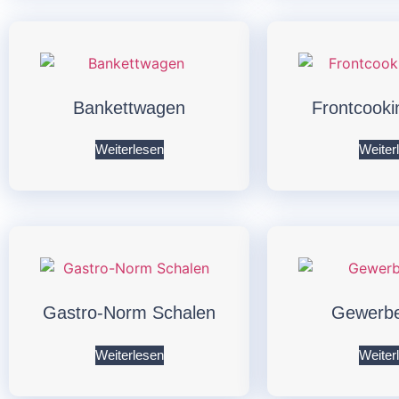
Bankettwagen
Frontcooki
Weiterlesen
Weiter
Gastro-Norm Schalen
Gewerbe
Weiterlesen
Weiter